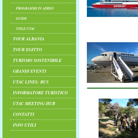
PROGRAMMI IN AEREO
GUIDE
STILE UTAC
TOUR ALBANIA
TOUR EGITTO
TURISMO SOSTENIBILE
GRANDI EVENTI
UTAC LINES: BUS
INFORMATORE TURISTICO
UTAC MEETING HUB
CONTATTI
INFO UTILI