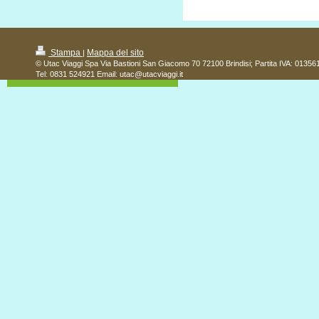
Stampa
Mappa del sito
|
© Utac Viaggi Spa Via Bastioni San Giacomo 70 72100 Brindisi; Partita IVA: 0135
Tel: 0831 524921 Email: utac@utacviaggi.it